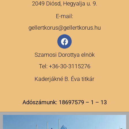
2049 Diósd, Hegyalja u. 9.
E-mail:
gellertkorus@gellertkorus.hu
Szamosi Dorottya elnök
Tel: +36-30-3115276
Kaderjákné B. Éva titkár
Adószámunk: 18697579 – 1 – 13