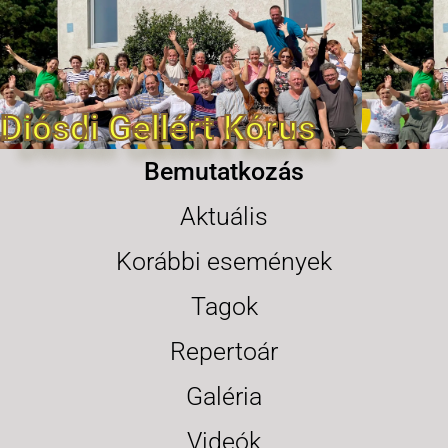
Diósdi Gellért Kórus
Bemutatkozás
Aktuális
Korábbi események
Tagok
Repertoár
Galéria
Videók