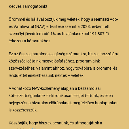
Kedves Támogatóink!
Örömmel és hálával osztjuk meg veletek, hogy a Nemzeti Adó-
és Vámhivatal (NAV) értesítése szerint a 2023. évben tett
személyi jövedelemadó 1%-os felajánlásokból 191 807 Ft
érkezett a kórusunkhoz.
Ez az összeg hatalmas segítség számunkra, hiszen hozzájárul
közösségi céljaink megvalósításához, programjaink
szervezéséhez, valamint ahhoz, hogy továbbra is örömmel és
lendülettel énekelhessünk nektek – veletek!
A vonatkozó NAV-közlemény alapján a beszámolási
kötelezettségünknek elektronikusan eleget tettünk, és ezen
bejegyzést a hivatalos előírásoknak megfelelően honlapunkon
is közzétesszük.
Köszönjük, hogy hisztek bennünk, és támogatjátok a