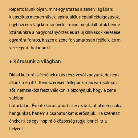
Repertoárunk olyan, mint egy utazás a zene világában:
klasszikus mesterművek, spirituálék, népdalfeldolgozások,
egyházi és világi kórusművek – mind megtalálhatók benne.
Számunkra a hagyományőrzés és az új kihívások keresése
egyaránt fontos, hiszen a zene folyamatosan fejlődik, és mi
vele együtt haladunk!
♦ Kórusunk a világban
Diósd kulturális életének aktív résztvevői vagyunk, de nem
állunk meg itt! Rendszeresen fellépünk más városokban,
sőt, nemzetközi fesztiválokon is bizonyítjuk, hogy a zene
valóban
határtalan. Évente kórustábort szervezünk, ahol nemcsak a
hangunkat, hanem a csapatunkat is erősítjük. Ha szeretsz
énekelni, és egy inspiráló közösség tagja lennél, itt a
helyed!