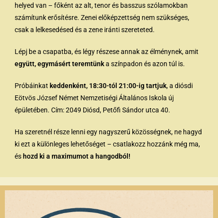
helyed van – főként az alt, tenor és basszus szólamokban
számítunk erősítésre. Zenei előképzettség nem szükséges,
csak a lelkesedésed és a zene iránti szereteted.
Lépj be a csapatba, és légy részese annak az élménynek, amit
együtt, egymásért teremtünk
a színpadon és azon túl is.
Próbáinkat
keddenként, 18:30-tól 21:00-ig tartjuk
, a diósdi
Eötvös József Német Nemzetiségi Általános Iskola új
épületében. Cím: 2049 Diósd, Petőfi Sándor utca 40.
Ha szeretnél része lenni egy nagyszerű közösségnek, ne hagyd
ki ezt a különleges lehetőséget – csatlakozz hozzánk még ma,
és
hozd ki a maximumot a hangodból!