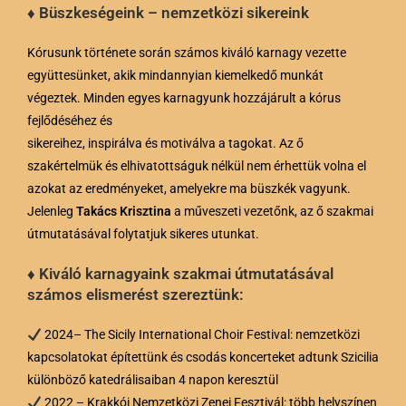
♦ Büszkeségeink – nemzetközi sikereink
Kórusunk története során számos kiváló karnagy vezette
együttesünket, akik mindannyian kiemelkedő munkát
végeztek. Minden egyes karnagyunk hozzájárult a kórus
fejlődéséhez és
sikereihez, inspirálva és motiválva a tagokat. Az ő
szakértelmük és elhivatottságuk nélkül nem érhettük volna el
azokat az eredményeket, amelyekre ma büszkék vagyunk.
Jelenleg
Takács Krisztina
a műveszeti vezetőnk, az ő szakmai
útmutatásával folytatjuk sikeres utunkat.
♦ Kiváló karnagyaink szakmai útmutatásával
számos elismerést szereztünk:
2024– The Sicily International Choir Festival: nemzetközi
kapcsolatokat építettünk és csodás koncerteket adtunk Szicilia
különböző katedrálisaiban 4 napon keresztül
2022 – Krakkói Nemzetközi Zenei Fesztivál: több helyszínen