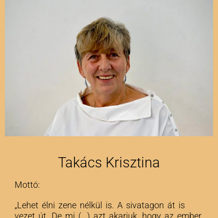
Takács Krisztina
Mottó:
„Lehet élni zene nélkül is. A sivatagon át is
vezet út. De mi (…) azt akarjuk, hogy az ember