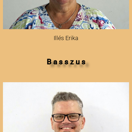
Illés Erika
B a s s z u s