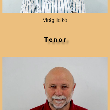
Virág Ildikó
T e n o r