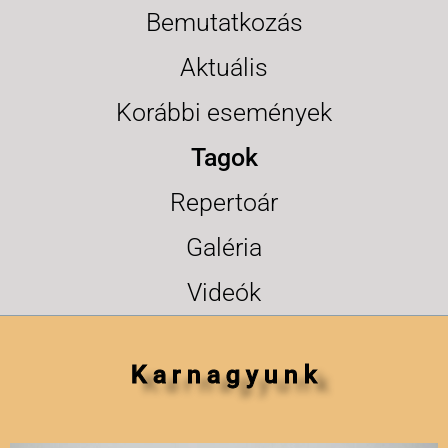
Bemutatkozás
Aktuális
Korábbi események
Tagok
Repertoár
Galéria
Videók
K a r n a g y u n k