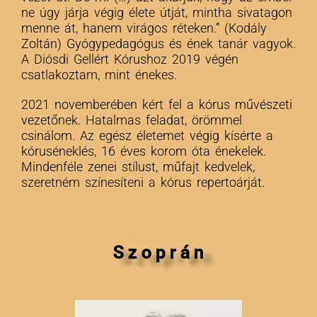
ne úgy járja végig élete útját, mintha sivatagon
menne át, hanem virágos réteken.” (Kodály
Zoltán) Gyógypedagógus és ének tanár vagyok.
A Diósdi Gellért Kórushoz 2019 végén
csatlakoztam, mint énekes.
2021 novemberében kért fel a kórus művészeti
vezetőnek. Hatalmas feladat, örömmel
csinálom. Az egész életemet végig kísérte a
kóruséneklés, 16 éves korom óta énekelek.
Mindenféle zenei stílust, műfajt kedvelek,
szeretném színesíteni a kórus repertoárját.
S z o p r á n