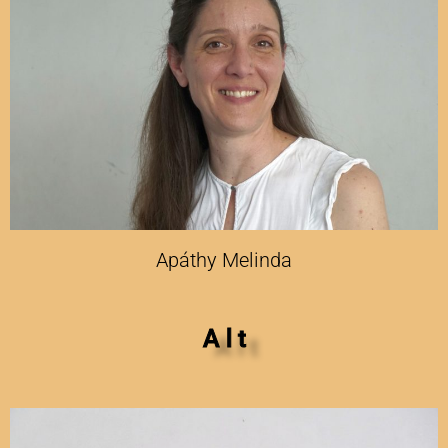
Apáthy Melinda
A l t