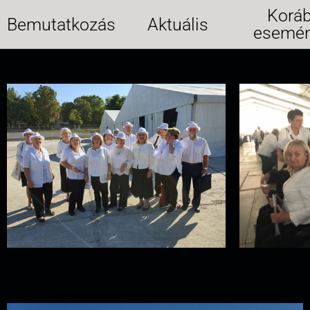
Koráb
Bemutatkozás
Aktuális
esemé