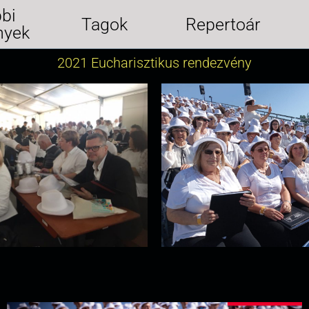
bi
Tagok
Repertoár
nyek
2021 Eucharisztikus rendezvény