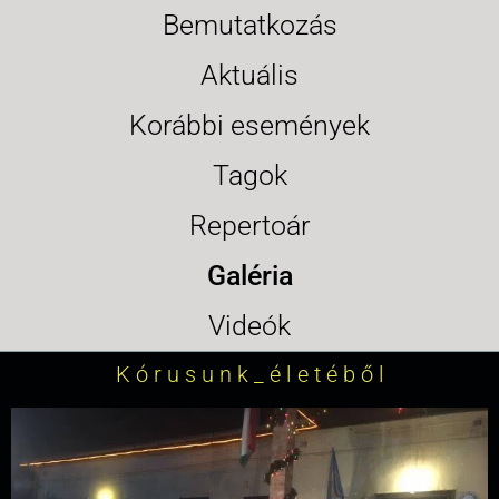
Bemutatkozás
Aktuális
Korábbi események
Tagok
Repertoár
Galéria
Videók
K ó r u s u n k _ é l e t é b ő l