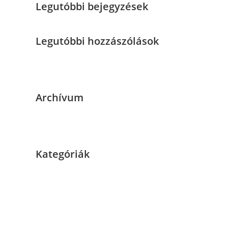
Legutóbbi bejegyzések
Legutóbbi hozzászólások
Nincs megjeleníthető bejegyzés.
Archívum
Nincs megjeleníthető archívum.
Kategóriák
Nincs kategória