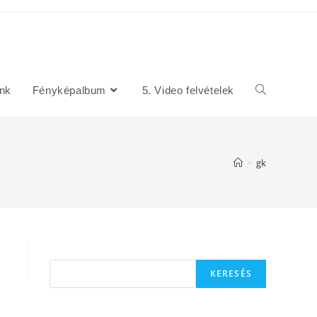
unk
Fényképalbum
5. Video felvételek
>
gk
Keresés
KERESÉS